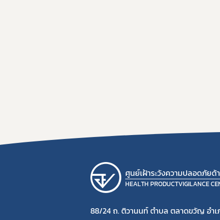
ศูนย์เฝ้าระวังความปลอดภัยด
HEALTH PRODUCTVIGILANCE CE
88/24 ถ. ติวานนท์ ตำบล ตลาดขวัญ อำเภ