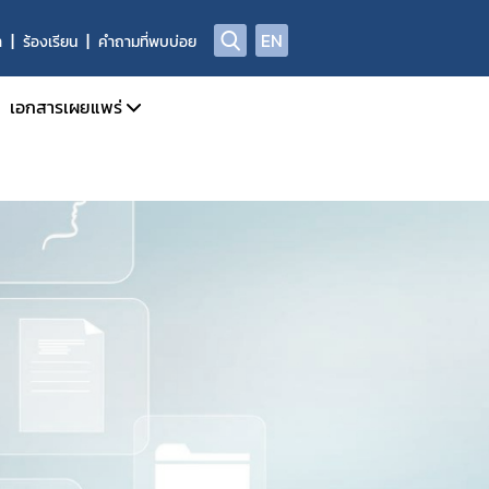
EN
า
ร้องเรียน
คำถามที่พบบ่อย
เอกสารเผยแพร่
จำเดือน
วารสารข่าวสารด้านยาและผลิตภัณฑ์สุขภาพ
จำปี
คู่มือแนวทาง
การรายงาน AE
สรุปรายงานเหตุการณ์ไม่พึงประสงค์จากการใช้ยาประจำปี
ADR/AE
สรุปรายงานผลการทำงานอันผิดปกติของเครื่องมือแพทย์ฯ
ASEAN Post Marketing Alert System PMAS
สรุปรายงานการใช้ยาสมุนไพรตามบัญชียาหลักแห่งชาติ
รายงานผลการเฝ้าระวังความปลอดภัยจากการใช้ยาที่รักษาโรค C
ลการเฝ้าระวังความปลอดภัยด้านยากับเครือข่าย (South – East Asia
คลังความรู้และสื่อวิดีทัศน์
Infographic ผลิตภัณฑ์สุขภาพ
Medsafety Week