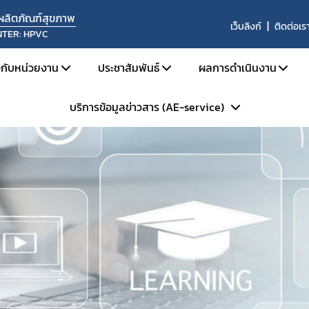
นผลิตภัณฑ์สุขภาพ
เว็บลิงก์
ติดต่อเร
NTER: HPVC
ยวกับหน่วยงาน
ประชาสัมพันธ์
ผลการดำเนินงาน
บริการข้อมูลข่าวสาร (AE-service)
ประวัติความเป็นมา
ข่าวด้านความปลอดภัย
ผลการดำเนินงานประ
โครงสร้างหน่วยงาน
สื่อสารความเสี่ยง
ผลการดำเนินงานประ
ระเบียบการบริการข้อมูลข่าวสารฯ
บทบาทหน้าที่
รับฟังความคิดเห็น
ผลการประเมินระบบ
Skynet
ประชุม อบรม สัมมนา
สรุปสถิติรายงาน 
ถาม - ตอบ (Q&A)
ข้อมูลแลกเปลี่ยน 
WHO Rapid Alert
การแลกเปลี่ยนข้อมู