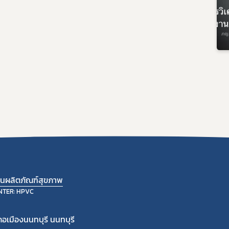
้านผลิตภัณฑ์สุขภาพ
NTER: HPVC
อเมืองนนทบุรี นนทบุรี