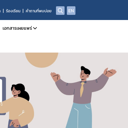
EN
า
ร้องเรียน
คำถามที่พบบ่อย
เอกสารเผยแพร่
จำเดือน
วารสารข่าวสารด้านยาและผลิตภัณฑ์สุขภาพ
จำปี
คู่มือแนวทาง
การรายงาน AE
สรุปรายงานเหตุการณ์ไม่พึงประสงค์จากการใช้ยาประจำปี
ADR/AE
สรุปรายงานผลการทำงานอันผิดปกติของเครื่องมือแพทย์ฯ
ASEAN Post Marketing Alert System PMAS
สรุปรายงานการใช้ยาสมุนไพรตามบัญชียาหลักแห่งชาติ
รายงานผลการเฝ้าระวังความปลอดภัยจากการใช้ยาที่รักษาโรค C
ลการเฝ้าระวังความปลอดภัยด้านยากับเครือข่าย (South – East Asia
คลังความรู้และสื่อวิดีทัศน์
Infographic ผลิตภัณฑ์สุขภาพ
Medsafety Week