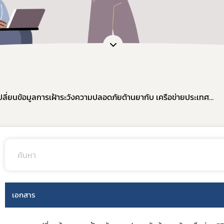
การแลกเปลี่ยนข้อมูลการเฝ้าระวังความปลอดภัยด้านยากับ เครือข่ายประเทศสมาชิกองค์การอนามัยโลกภูมิภาคเอเชียตะวันออกเฉียงใต้ (South – East Asia Regulatory Network : SEARN)
เอกสาร