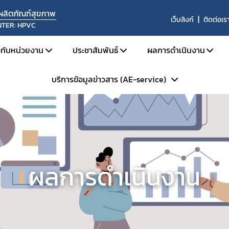
นผลิตภัณฑ์สุขภาพ
เว็บลิงก์
ติดต่อเร
NTER: HPVC
ยวกับหน่วยงาน
ประชาสัมพันธ์
ผลการดำเนินงาน
บริการข้อมูลข่าวสาร (AE-service)
ประวัติความเป็นมา
ข่าวด้านความปลอดภัย
ผลการดำเนินงานประ
โครงสร้างหน่วยงาน
สื่อสารความเสี่ยง
ผลการดำเนินงานประ
ระเบียบการบริการข้อมูลข่าวสารฯ
บทบาทหน้าที่
รับฟังความคิดเห็น
ผลการประเมินระบบ
Skynet
ประชุม อบรม สัมมนา
สรุปสถิติรายงาน 
ถาม - ตอบ (Q&A)
ข้อมูลแลกเปลี่ยน 
ผลการดำเนินงาน
WHO Rapid Alert
การแลกเปลี่ยนข้อมู