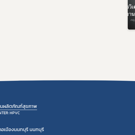
้านผลิตภัณฑ์สุขภาพ
NTER: HPVC
อเมืองนนทบุรี นนทบุรี