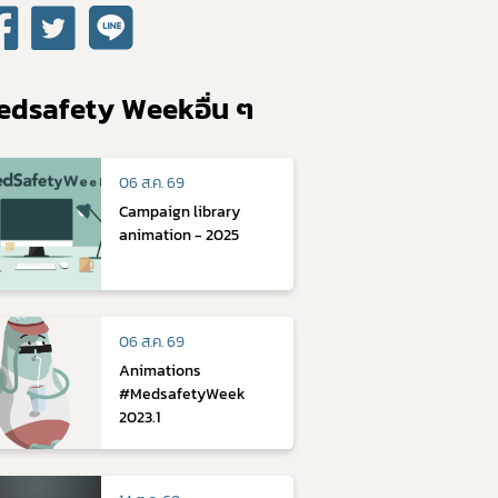
edsafety Weekอื่น ๆ
06 ส.ค. 69
Campaign library
animation - 2025
06 ส.ค. 69
Animations
#MedsafetyWeek
2023.1