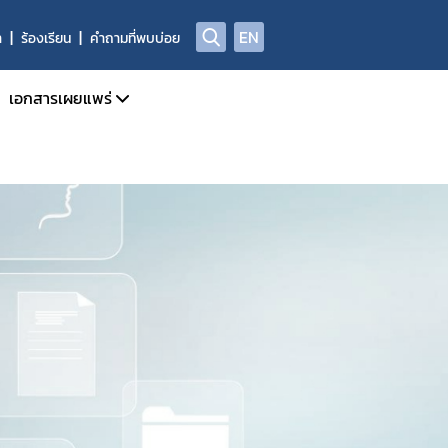
EN
า
ร้องเรียน
คำถามที่พบบ่อย
เอกสารเผยแพร่
จำเดือน
วารสารข่าวสารด้านยาและผลิตภัณฑ์สุขภาพ
จำปี
คู่มือแนวทาง
การรายงาน AE
สรุปรายงานเหตุการณ์ไม่พึงประสงค์จากการใช้ยาประจำปี
ADR/AE
สรุปรายงานผลการทำงานอันผิดปกติของเครื่องมือแพทย์ฯ
ASEAN Post Marketing Alert System PMAS
สรุปรายงานการใช้ยาสมุนไพรตามบัญชียาหลักแห่งชาติ
รายงานผลการเฝ้าระวังความปลอดภัยจากการใช้ยาที่รักษาโรค C
ลการเฝ้าระวังความปลอดภัยด้านยากับเครือข่าย (South – East Asia
คลังความรู้และสื่อวิดีทัศน์
Infographic ผลิตภัณฑ์สุขภาพ
Medsafety Week