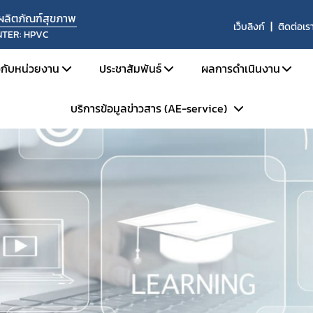
นผลิตภัณฑ์สุขภาพ
เว็บลิงก์
ติดต่อเร
NTER: HPVC
ยวกับหน่วยงาน
ประชาสัมพันธ์
ผลการดำเนินงาน
บริการข้อมูลข่าวสาร (AE-service)
ประวัติความเป็นมา
ข่าวด้านความปลอดภัย
ผลการดำเนินงานประ
โครงสร้างหน่วยงาน
สื่อสารความเสี่ยง
ผลการดำเนินงานประ
ระเบียบการบริการข้อมูลข่าวสารฯ
บทบาทหน้าที่
รับฟังความคิดเห็น
ผลการประเมินระบบ
Skynet
ประชุม อบรม สัมมนา
สรุปสถิติรายงาน 
ถาม - ตอบ (Q&A)
ข้อมูลแลกเปลี่ยน 
WHO Rapid Alert
การแลกเปลี่ยนข้อมู