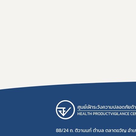
ศูนย์เฝ้าระวังความปลอดภัยด
HEALTH PRODUCTVIGILANCE CE
88/24 ถ. ติวานนท์ ตำบล ตลาดขวัญ อำเภ