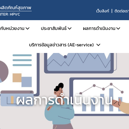
นผลิตภัณฑ์สุขภาพ
เว็บลิงก์
ติดต่อเร
NTER: HPVC
ยวกับหน่วยงาน
ประชาสัมพันธ์
ผลการดำเนินงาน
บริการข้อมูลข่าวสาร (AE-service)
ประวัติความเป็นมา
ข่าวด้านความปลอดภัย
ผลการดำเนินงานประ
โครงสร้างหน่วยงาน
สื่อสารความเสี่ยง
ผลการดำเนินงานประ
ระเบียบการบริการข้อมูลข่าวสารฯ
บทบาทหน้าที่
รับฟังความคิดเห็น
ผลการประเมินระบบ
Skynet
ประชุม อบรม สัมมนา
สรุปสถิติรายงาน 
ถาม - ตอบ (Q&A)
ข้อมูลแลกเปลี่ยน 
ผลการดำเนินงาน
WHO Rapid Alert
การแลกเปลี่ยนข้อมู