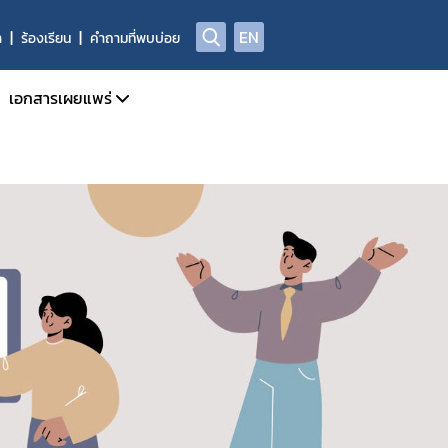
EN
า
ร้องเรียน
คำถามที่พบบ่อย
เอกสารเผยแพร่
จำเดือน
วารสารข่าวสารด้านยาและผลิตภัณฑ์สุขภาพ
จำปี
คู่มือแนวทาง
การรายงาน AE
สรุปรายงานเหตุการณ์ไม่พึงประสงค์จากการใช้ยาประจำปี
ADR/AE
สรุปรายงานผลการทำงานอันผิดปกติของเครื่องมือแพทย์ฯ
ASEAN Post Marketing Alert System PMAS
สรุปรายงานการใช้ยาสมุนไพรตามบัญชียาหลักแห่งชาติ
รายงานผลการเฝ้าระวังความปลอดภัยจากการใช้ยาที่รักษาโรค C
ลการเฝ้าระวังความปลอดภัยด้านยากับเครือข่าย (South – East Asia
คลังความรู้และสื่อวิดีทัศน์
Infographic ผลิตภัณฑ์สุขภาพ
Medsafety Week