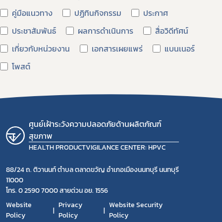
คู่มือแนวทาง
ปฏิทินกิจกรรม
ประกาศ
ประชาสัมพันธ์
ผลการดำเนินการ
สื่อวิดีทัศน์
Subscribe
เกี่ยวกับหน่วยงาน
เอกสารเผยแพร่
แบนเนอร์
เลือกหัวข้อที่ท่านต้องการ Subscribe
โพสต์
ศูนย์เฝ้าระวังความปลอดภัยด้านผลิตภัณฑ์
สุขภาพ
HEALTH PRODUCTVIGILANCE CENTER: HPVC
88/24 ถ. ติวานนท์ ตำบล ตลาดขวัญ อำเภอเมืองนนทบุรี นนทบุรี
11000
โทร. 0 2590 7000 สายด่วน อย. 1556
Website
Privacy
Website Security
Policy
Policy
Policy