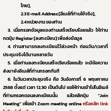
ไทย
],
2.3 E-mail Address [
อีเมล์ที่ท่านใช้จริง
],
2.4
หน่วยงาน ของท่าน
3.
เมื่อกรอกข้อมูลของท่านเสร็จเรียบร้อยแล้ว ให้ท่าน
กดปุ่ม
Register [
ลงทะเบียน] เพื่อส่งข้อมูล
Subscribe
4.
ท่านสามารถลงทะเบียนไว้ล่วงหน้า ก่อนวัน
/
เวลาที่
เลือกหัวข้อที่ท่านต้องการ Subscribe
ประชุมจริงได้นานหลายวัน
5
. เมื่อท่านลงทะเบียนเสร็จเรียบร้อยแล้ว จะมีข้อความ
ส่งมายังอีเมล์ที่ท่านกรอกทันที
6.
ในวันเวลาประชุมจริง คือ
วันอังคารที่ 6 พฤษภาคม
2568
ตั้งแต่ เวลา
1
2
.
30
เป็นต้นไป
ขอให้ท่านเข้าไปในอีเมล์
ที่ท่านกรอกตอนลงทะเบียนนั้น แล้วคลิกปุ่ม
“Join
Meeting”
เพื่อเข้า
Zoom meeting online
หรือคลิก
link