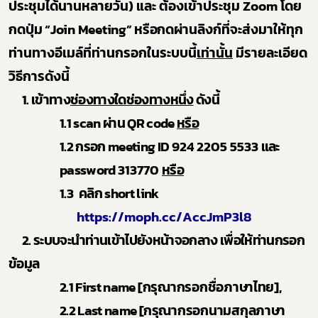
ประชุมได้นานหลายวัน
)
และ ต้องเข้าประชุม
Zoom
โดย
กด
ปุ่ม
“Join Meeting”
หรือกด
ผ่านลิงก์ที่จะส่งมาให้ทุก
ท่านทาง
อีเมล์ที่ท่านกรอกในระบบนี้
เท่านั้น
มีรายละเอียด
วิธีการดังนี้
1.
เข้าทาง
ช่องทางใดช่องทางหนึ่ง
ดังนี้
1.1 s
can
ผ่าน
QR
code
หรือ
1.
2
กรอก
meeting ID
924 2205 5533
และ
password
313770
หรือ
1.3
คลิก
short link
https://moph.cc/AccJmP3l8
2.
ระบบจะนำท่านเข้าไปยังหน้าจอกลาง เพื่อให้ท่านกรอก
ข้อมูล
2.1 First name
[
กรุณากรอกชื่อภาษาไทย]
,
2.2 Last name [
กรุณากรอกนามสกุลภาษา