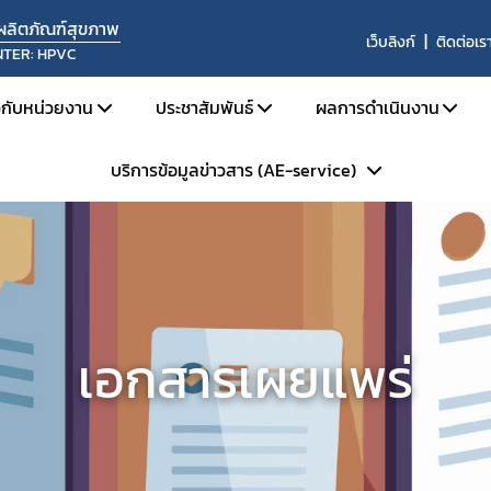
นผลิตภัณฑ์สุขภาพ
เว็บลิงก์
ติดต่อเร
NTER: HPVC
ยวกับหน่วยงาน
ประชาสัมพันธ์
ผลการดำเนินงาน
บริการข้อมูลข่าวสาร (AE-service)
ประวัติความเป็นมา
ข่าวด้านความปลอดภัย
ผลการดำเนินงานประ
โครงสร้างหน่วยงาน
สื่อสารความเสี่ยง
ผลการดำเนินงานประ
ระเบียบการบริการข้อมูลข่าวสารฯ
บทบาทหน้าที่
รับฟังความคิดเห็น
ผลการประเมินระบบ
Skynet
ประชุม อบรม สัมมนา
สรุปสถิติรายงาน 
ถาม - ตอบ (Q&A)
ข้อมูลแลกเปลี่ยน 
เอกสารเผยแพร่
WHO Rapid Alert
การแลกเปลี่ยนข้อมู