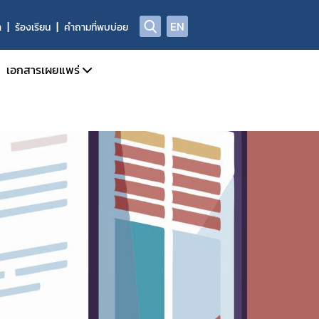
EN
า
ร้องเรียน
คำถามที่พบบ่อย
เอกสารเผยแพร่
จำเดือน
วารสารข่าวสารด้านยาและผลิตภัณฑ์สุขภาพ
จำปี
คู่มือแนวทาง
การรายงาน AE
สรุปรายงานเหตุการณ์ไม่พึงประสงค์จากการใช้ยาประจำปี
ADR/AE
สรุปรายงานผลการทำงานอันผิดปกติของเครื่องมือแพทย์ฯ
ASEAN Post Marketing Alert System PMAS
สรุปรายงานการใช้ยาสมุนไพรตามบัญชียาหลักแห่งชาติ
รายงานผลการเฝ้าระวังความปลอดภัยจากการใช้ยาที่รักษาโรค C
ลการเฝ้าระวังความปลอดภัยด้านยากับเครือข่าย (South – East Asia
คลังความรู้และสื่อวิดีทัศน์
Infographic ผลิตภัณฑ์สุขภาพ
Medsafety Week