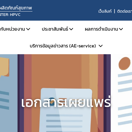
นผลิตภัณฑ์สุขภาพ
เว็บลิงก์
ติดต่อเร
NTER: HPVC
ยวกับหน่วยงาน
ประชาสัมพันธ์
ผลการดำเนินงาน
บริการข้อมูลข่าวสาร (AE-service)
ประวัติความเป็นมา
ข่าวด้านความปลอดภัย
ผลการดำเนินงานประ
โครงสร้างหน่วยงาน
สื่อสารความเสี่ยง
ผลการดำเนินงานประ
ระเบียบการบริการข้อมูลข่าวสารฯ
บทบาทหน้าที่
รับฟังความคิดเห็น
ผลการประเมินระบบ
Skynet
ประชุม อบรม สัมมนา
สรุปสถิติรายงาน 
ถาม - ตอบ (Q&A)
ข้อมูลแลกเปลี่ยน 
เอกสารเผยแพร่
WHO Rapid Alert
การแลกเปลี่ยนข้อมู