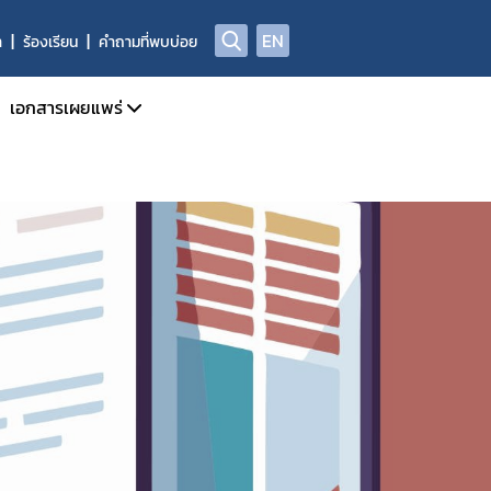
EN
า
ร้องเรียน
คำถามที่พบบ่อย
เอกสารเผยแพร่
จำเดือน
วารสารข่าวสารด้านยาและผลิตภัณฑ์สุขภาพ
จำปี
คู่มือแนวทาง
การรายงาน AE
สรุปรายงานเหตุการณ์ไม่พึงประสงค์จากการใช้ยาประจำปี
ADR/AE
สรุปรายงานผลการทำงานอันผิดปกติของเครื่องมือแพทย์ฯ
ASEAN Post Marketing Alert System PMAS
สรุปรายงานการใช้ยาสมุนไพรตามบัญชียาหลักแห่งชาติ
รายงานผลการเฝ้าระวังความปลอดภัยจากการใช้ยาที่รักษาโรค C
ลการเฝ้าระวังความปลอดภัยด้านยากับเครือข่าย (South – East Asia
คลังความรู้และสื่อวิดีทัศน์
Infographic ผลิตภัณฑ์สุขภาพ
Medsafety Week