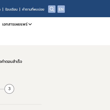
EN
า
ร้องเรียน
คำถามที่พบบ่อย
เอกสารเผยแพร่
จำเดือน
วารสารข่าวสารด้านยาและผลิตภัณฑ์สุขภาพ
จำปี
คู่มือแนวทาง
การรายงาน AE
สรุปรายงานเหตุการณ์ไม่พึงประสงค์จากการใช้ยาประจำปี
่งคำตอบสำเร็จ
ADR/AE
สรุปรายงานผลการทำงานอันผิดปกติของเครื่องมือแพทย์ฯ
ASEAN Post Marketing Alert System PMAS
สรุปรายงานการใช้ยาสมุนไพรตามบัญชียาหลักแห่งชาติ
รายงานผลการเฝ้าระวังความปลอดภัยจากการใช้ยาที่รักษาโรค C
3
ลการเฝ้าระวังความปลอดภัยด้านยากับเครือข่าย (South – East Asia
คลังความรู้และสื่อวิดีทัศน์
Infographic ผลิตภัณฑ์สุขภาพ
Medsafety Week