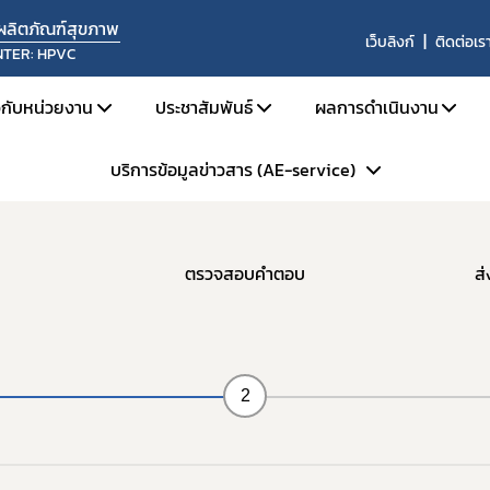
นผลิตภัณฑ์สุขภาพ
เว็บลิงก์
ติดต่อเร
NTER: HPVC
ยวกับหน่วยงาน
ประชาสัมพันธ์
ผลการดำเนินงาน
บริการข้อมูลข่าวสาร (AE-service)
ู้รับอนุญาตฯ
ประวัติความเป็นมา
ข่าวด้านความปลอดภัย
ผลการดำเนินงานประ
โครงสร้างหน่วยงาน
สื่อสารความเสี่ยง
ผลการดำเนินงานประ
ระเบียบการบริการข้อมูลข่าวสารฯ
บทบาทหน้าที่
รับฟังความคิดเห็น
ผลการประเมินระบบ
ตรวจสอบคำตอบ
ส
Skynet
ประชุม อบรม สัมมนา
สรุปสถิติรายงาน 
ถาม - ตอบ (Q&A)
ข้อมูลแลกเปลี่ยน 
WHO Rapid Alert
2
การแลกเปลี่ยนข้อมู